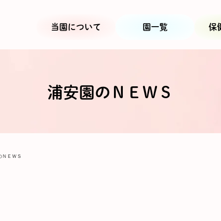
当園について
園一覧
保
浦安園のＮＥＷＳ
のＮＥＷＳ