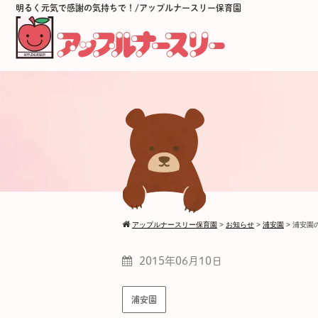
明るく元気で感謝の気持ちで！/アップルナースリー保育園
アップルナースリー保育園
>
お知らせ
>
浦安園
>
浦安園
2015年06月10日
浦安園