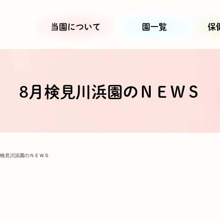
当園について
園一覧
保
8月検見川浜園のＮＥＷＳ
月検見川浜園のＮＥＷＳ