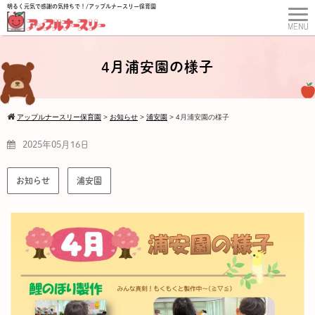
明るく元気で感謝の気持ちで！/アップルナースリー保育園
4月浦安園の様子
アップルナースリー保育園
>
お知らせ
>
浦安園
>
4月浦安園の様子
2025年05月16日
お知らせ
浦安園