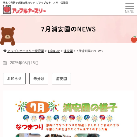
明るく元気で感謝の気持ちで！/アップルナースリー保育園
7月浦安園のNEWS
アップルナースリー保育園
>
お知らせ
>
浦安園
>
7月浦安園のNEWS
2025年08月15日
お知らせ
未分類
浦安園